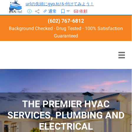
urlの先頭にgyo.tc/を付けてみよう！
通常
依頼