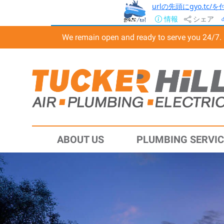
urlの先頭にgyo.tc
情報
シェア