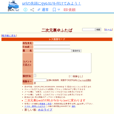
urlの先頭にgyo.tc/を付けてみよう！
通常
依頼