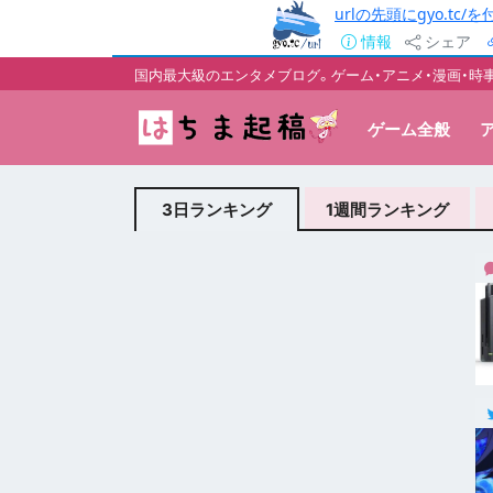
urlの先頭にgyo.tc
情報
シェア