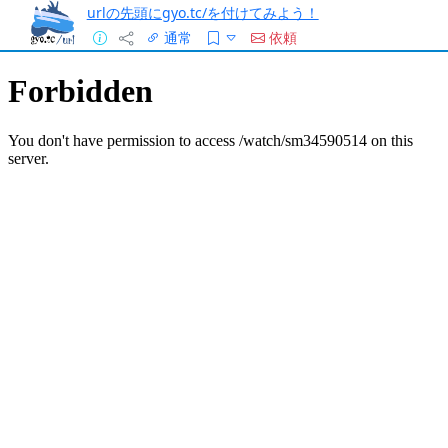
urlの先頭にgyo.tc/を付けてみよう！
通常
依頼