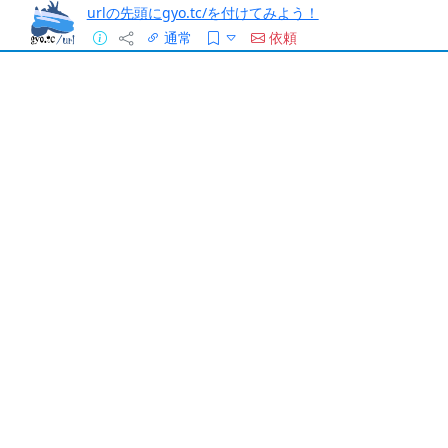
urlの先頭にgyo.tc/を付けてみよう！
通常
依頼