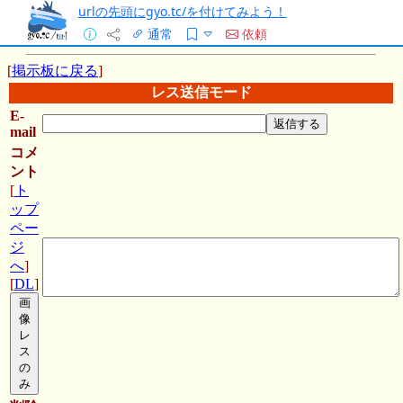
urlの先頭にgyo.tc/を付けてみよう！
通常
依頼