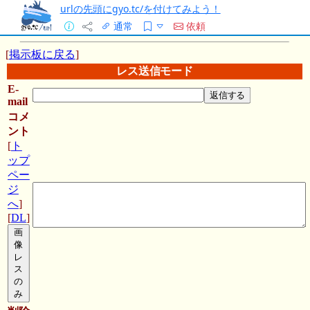
urlの先頭にgyo.tc/を付けてみよう！
通常
依頼