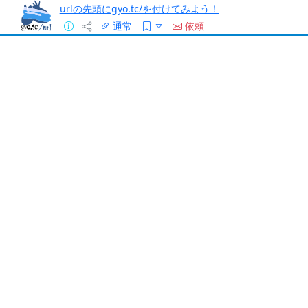
urlの先頭にgyo.tc/を付けてみよう！
通常
依頼