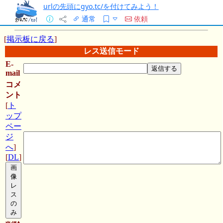
urlの先頭にgyo.tc/を付けてみよう！
通常
依頼