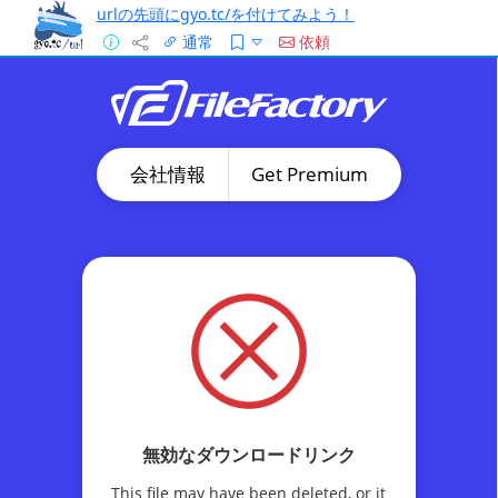
urlの先頭にgyo.tc/を付けてみよう！
通常
依頼