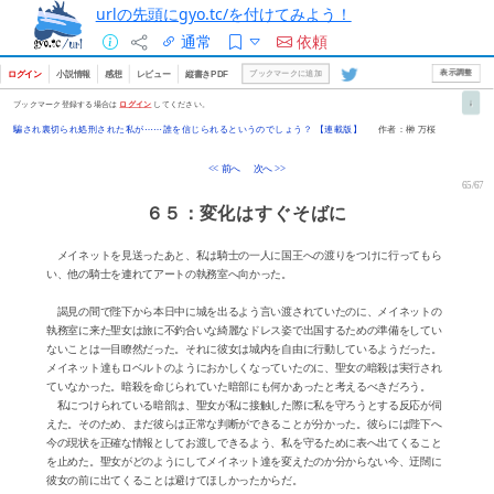
urlの先頭にgyo.tc/を付けてみよう！
通常
依頼