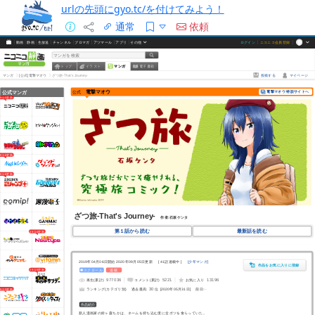
urlの先頭にgyo.tc/を付けてみよう！
通常
依頼