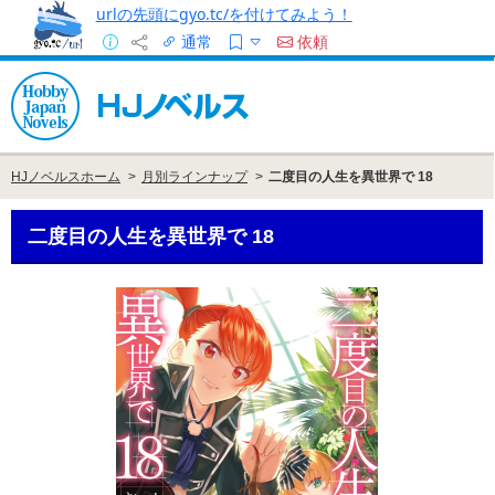
urlの先頭にgyo.tc/を付けてみよう！
通常
依頼