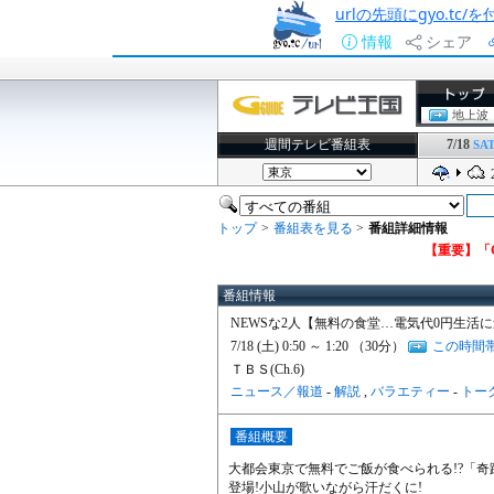
urlの先頭にgyo.tc
情報
シェア