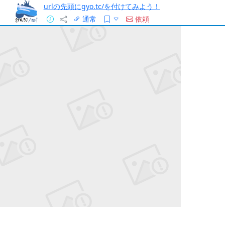
urlの先頭にgyo.tc/を付けてみよう！
通常
依頼