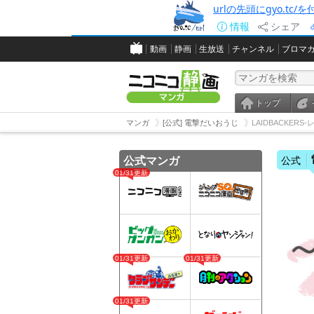
urlの先頭にgyo.tc
情報
シェア