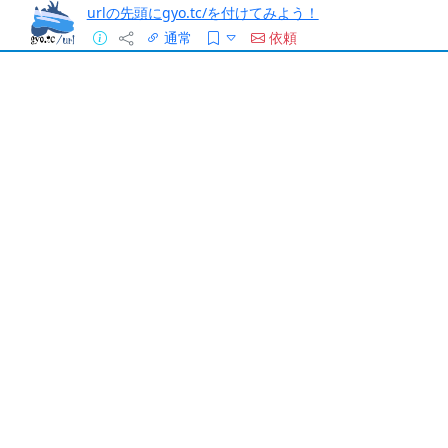
urlの先頭にgyo.tc/を付けてみよう！
通常
依頼