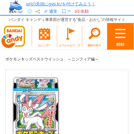
urlの先頭にgyo.tc/を付けてみよう！
通常
依頼