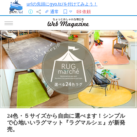
urlの先頭にgyo.tc/を付けてみよう！
通常
依頼