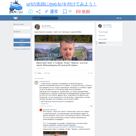
urlの先頭にgyo.tc/を付けてみよう！
通常
依頼