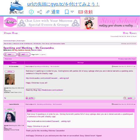
urlの先頭にgyo.tc/を付けてみよう！
通常
依頼