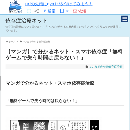
urlの先頭にgyo.tc/を付けてみよう！
通常
依頼