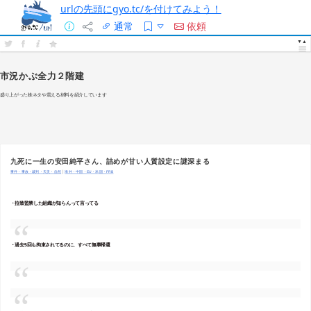
urlの先頭にgyo.tc/を付けてみよう！
通常
依頼