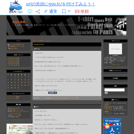
urlの先頭にgyo.tc/を付けてみよう！
通常
依頼