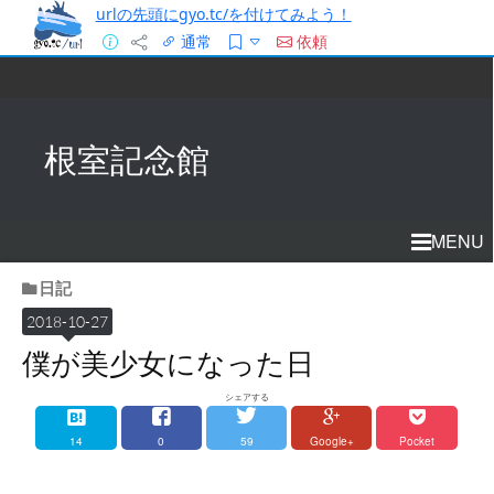
urlの先頭にgyo.tc/を付けてみよう！
通常
依頼