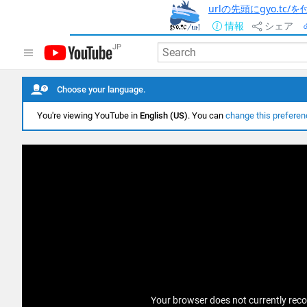
urlの先頭にgyo.tc
情報
シェア