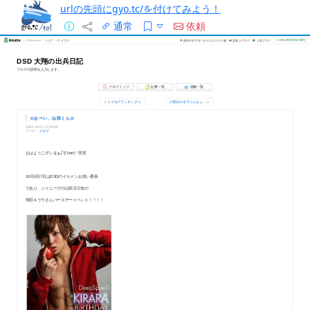
urlの先頭にgyo.tc/を付けてみよう！
通常
依頼