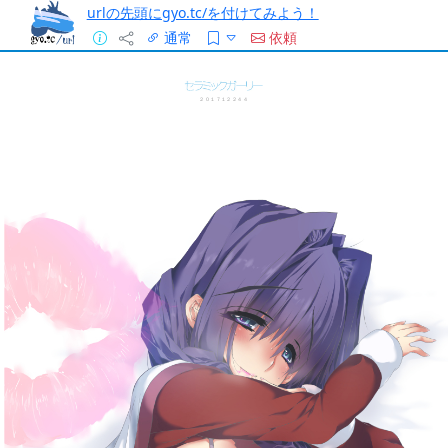
urlの先頭にgyo.tc/を付けてみよう！
通常
依頼