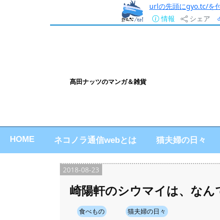
urlの先頭にgyo.tc
情報
シェア