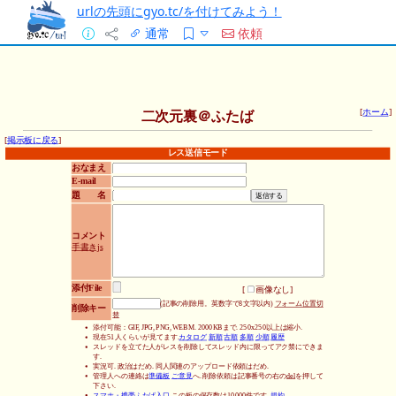
urlの先頭にgyo.tc/を付けてみよう！
通常
依頼