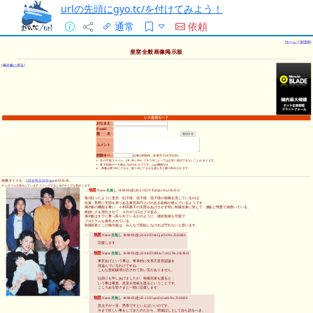
urlの先頭にgyo.tc/を付けてみよう！
通常
依頼