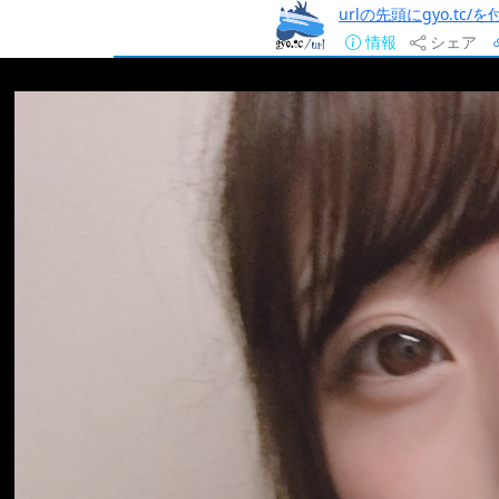
urlの先頭にgyo.tc
情報
シェア