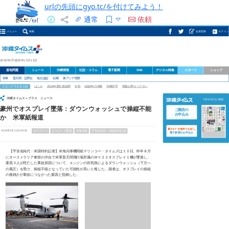
urlの先頭にgyo.tc/を付けてみよう！
通常
依頼