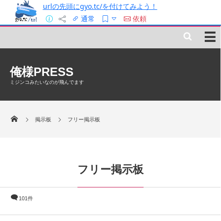
urlの先頭にgyo.tc/を付けてみよう！
通常
依頼