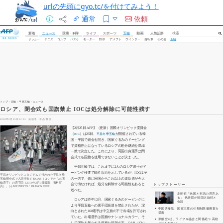
urlの先頭にgyo.tc/を付けてみよう！
通常
依頼