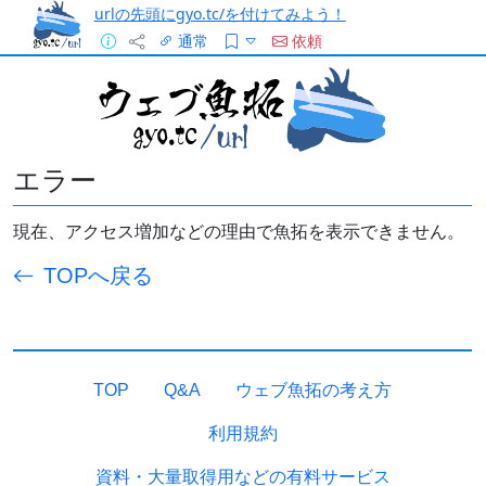
urlの先頭にgyo.tc/を付けてみよう！
通常
依頼