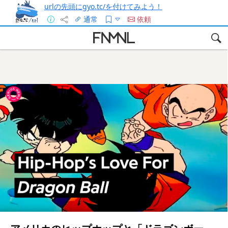
urlの先頭にgyo.tc/を付けてみよう！
通常
依頼