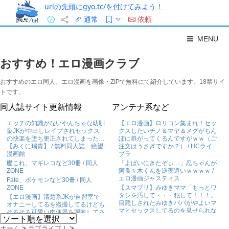
urlの先頭にgyo.tc/を付けてみよう！
通常
依頼