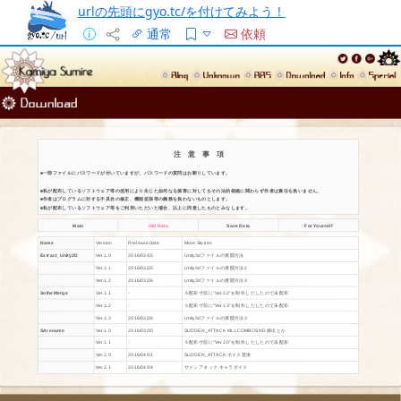
urlの先頭にgyo.tc/を付けてみよう！
通常
依頼