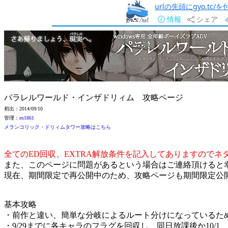
urlの先頭にgyo.tc
情報
シェア