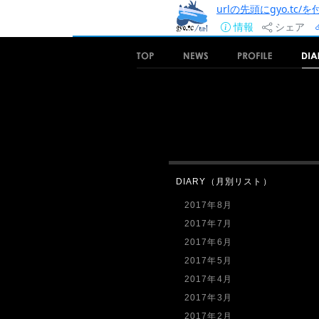
urlの先頭にgyo.tc
情報
シェア