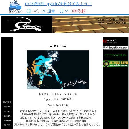
urlの先頭にgyo.tc/を付けてみよう！
通常
依頼