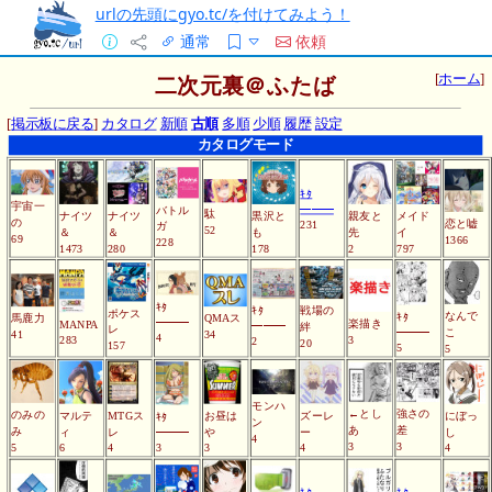
urlの先頭にgyo.tc/を付けてみよう！
通常
依頼