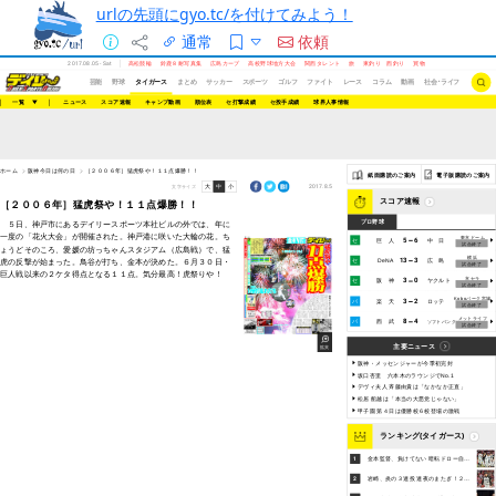
urlの先頭にgyo.tc/を付けてみよう！
通常
依頼