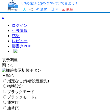
urlの先頭にgyo.tc/を付けてみよう！
通常
依頼