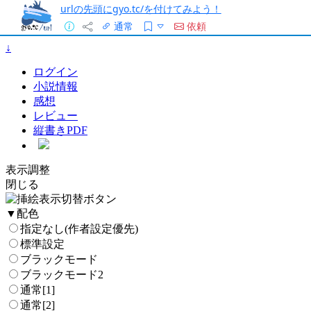
urlの先頭にgyo.tc/を付けてみよう！
通常
依頼