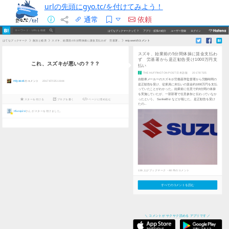
urlの先頭にgyo.tc/を付けてみよう！
通常
依頼