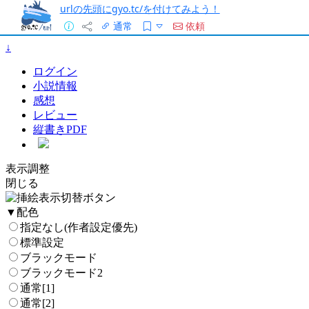
urlの先頭にgyo.tc/を付けてみよう！
通常
依頼