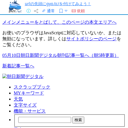
urlの先頭にgyo.tc/を付けてみよう！
通常
依頼